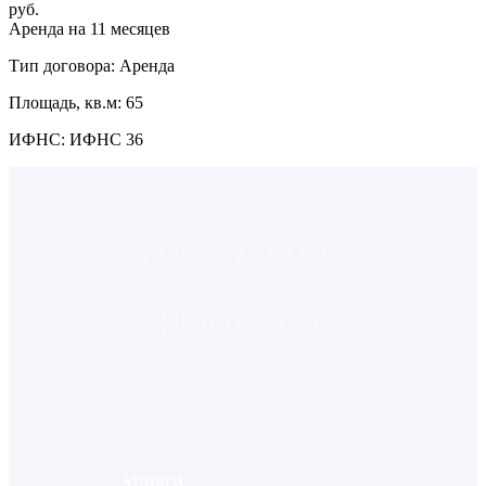
руб.
Аренда на 11 месяцев
Тип договора: Аренда
Площадь, кв.м: 65
ИФНС: ИФНС 36
Пн-Пт с 09:00 до 18:00
+7 (495) 975-93-09
support@kotovgroup.ru
Номер в Москве
+7 (499) 113-30-30
Номер для арендаторов
Услуги