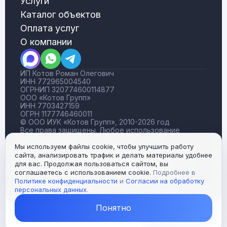
Услуги
Каталог объектов
Оплата услуг
О компании
ИП Котов Роман Олегович
ИНН 772965004540
ОГРНИП 320774600114877
ООО «Котов Групп»
ИНН 7703427159
ОГРН 1177746460011
© ООО ИУК «Котов Групп», 2010-2026 год
Все права защищены. Любое использование
материалов без согласия запрещено
Публичная оферта
Мы используем файлы cookie, чтобы улучшить работу
Политика конфиденциальности
сайта, анализировать трафик и делать материалы удобнее
Согласие на обработку персональных данных
для вас. Продолжая пользоваться сайтом, вы
Политика возврата денежных средств
соглашаетесь с использованием cookie.
Подробнее в
Пользовательское соглашение
Политике конфиденциальности
и
Согласии на обработку
Резиденты компании
персональных данных
.
Понятно
Связаться