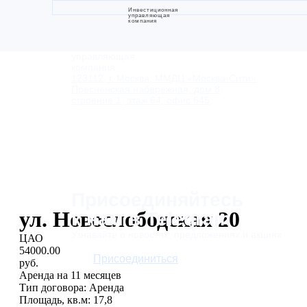
Инвестиционная
управляющая
компания
Инвестиционная
управляющая
компания
123112, г. Москва, ММДЦ «Москва-Сити»,
Пресненская набережная, дом 8,
строение 1, этаж 64, офис 645
Присоединяйтесь
ул. Новослободская 20
к нам в Telegram
Узнавайте о новостях, предложениях и акциях
ЦАО
54000.00
Присоединиться
руб.
Аренда на 11 месяцев
Тип договора: Аренда
Площадь, кв.м: 17,8