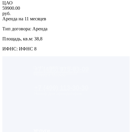
ЦАО
59900.00
руб.
Аренда на 11 месяцев
Тип договора: Аренда
Площадь, кв.м: 38,8
ИФНС: ИФНС 8
Пн-Пт с 09:00 до 18:00
+7 (495) 975-93-09
support@kotovgroup.ru
Номер в Москве
+7 (499) 113-30-30
Номер для арендаторов
Услуги