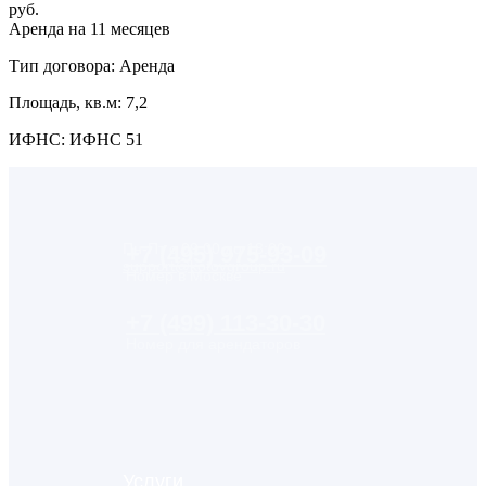
руб.
Аренда на 11 месяцев
Тип договора: Аренда
Площадь, кв.м: 7,2
ИФНС: ИФНС 51
Пн-Пт с 09:00 до 18:00
+7 (495) 975-93-09
support@kotovgroup.ru
Номер в Москве
+7 (499) 113-30-30
Номер для арендаторов
Услуги