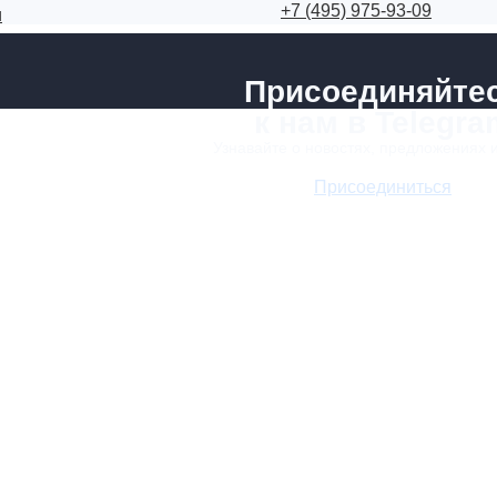
+7 (495) 975-93-09
и
Присоединяйте
к нам в Telegra
Узнавайте о новостях, предложениях 
Присоединиться
Услуги
Каталог объектов
Оплата услуг
О компании