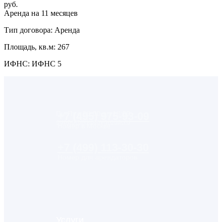
руб.
Аренда на 11 месяцев
Тип договора: Аренда
Площадь, кв.м: 267
ИФНС: ИФНС 5
Пн-Пт с 09:00 до 18:00
+7 (495) 975-93-09
support@kotovgroup.ru
Номер в Москве
+7 (499) 113-30-30
Номер для арендаторов
Услуги