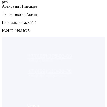
руб.
Аренда на 11 месяцев
Тип договора: Аренда
Площадь, кв.м: 864,4
ИФНС: ИФНС 5
Пн-Пт с 09:00 до 18:00
+7 (495) 975-93-09
support@kotovgroup.ru
Номер в Москве
+7 (499) 113-30-30
Номер для арендаторов
Услуги