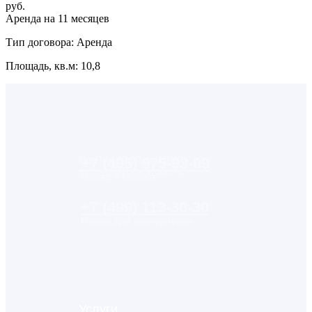
руб.
Аренда на 11 месяцев
Тип договора: Аренда
Площадь, кв.м: 10,8
Пн-Пт с 09:00 до 18:00
+7 (495) 975-93-09
support@kotovgroup.ru
Номер в Москве
+7 (499) 113-30-30
Номер для арендаторов
Услуги