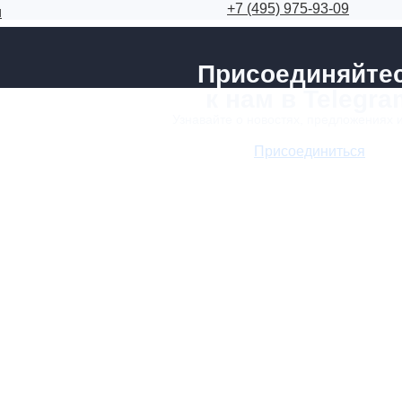
+7 (495) 975-93-09
и
Присоединяйте
к нам в Telegra
Узнавайте о новостях, предложениях 
Присоединиться
Услуги
Каталог объектов
Оплата услуг
О компании