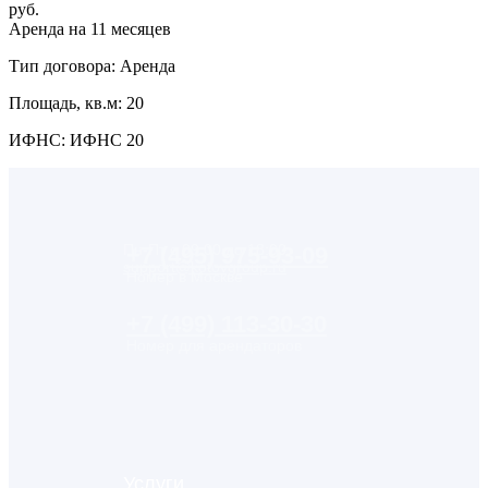
руб.
Аренда на 11 месяцев
Тип договора: Аренда
Площадь, кв.м: 20
ИФНС: ИФНС 20
Пн-Пт с 09:00 до 18:00
+7 (495) 975-93-09
support@kotovgroup.ru
Номер в Москве
+7 (499) 113-30-30
Номер для арендаторов
Услуги