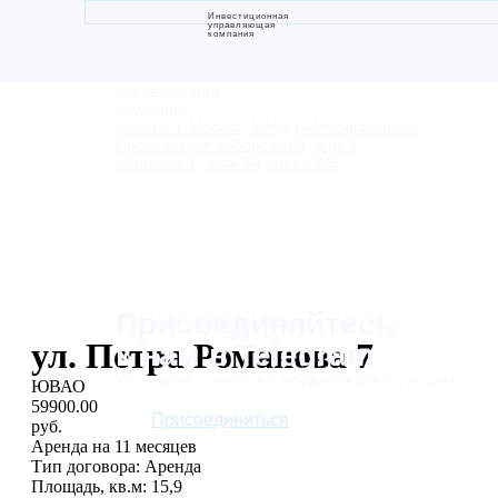
Инвестиционная
управляющая
компания
Инвестиционная
управляющая
компания
123112, г. Москва, ММДЦ «Москва-Сити»,
Пресненская набережная, дом 8,
строение 1, этаж 64, офис 645
Присоединяйтесь
ул. Петра Романова 7
к нам в Telegram
Узнавайте о новостях, предложениях и акциях
ЮВАО
59900.00
Присоединиться
руб.
Аренда на 11 месяцев
Тип договора: Аренда
Площадь, кв.м: 15,9