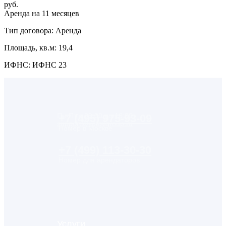
руб.
Аренда на 11 месяцев
Тип договора: Аренда
Площадь, кв.м: 19,4
ИФНС: ИФНС 23
Пн-Пт с 09:00 до 18:00
+7 (495) 975-93-09
support@kotovgroup.ru
Номер в Москве
+7 (499) 113-30-30
Номер для арендаторов
Услуги