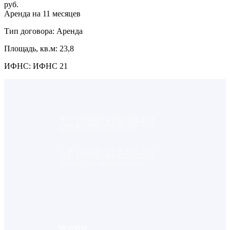
руб.
Аренда на 11 месяцев
Тип договора: Аренда
Площадь, кв.м: 23,8
ИФНС: ИФНС 21
Пн-Пт с 09:00 до 18:00
+7 (495) 975-93-09
support@kotovgroup.ru
Номер в Москве
+7 (499) 113-30-30
Номер для арендаторов
Услуги